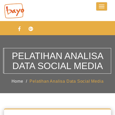
Toggle
navigati
PELATIHAN ANALISA
DATA SOCIAL MEDIA
Home
Pelatihan Analisa Data Social Media